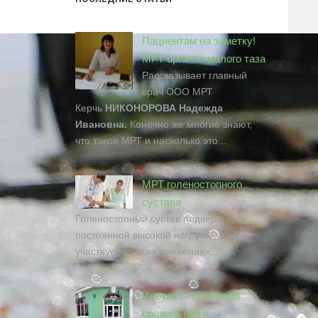
Пациентам на заметку!
МРТ органов малого таза
Рассказывает главный
врач ООО МРТ
Керчь
НИКОНОРОВА Надежда
Ивановна.
Конечно же многие знают,
что такое МРТ и насколько это...
МРТ голеностопного
сустава
Голеностопный сустав подвергается
постоянной высокой нагрузке, он
участвует во всех движениях...
Инсульт - проблема
социальная и