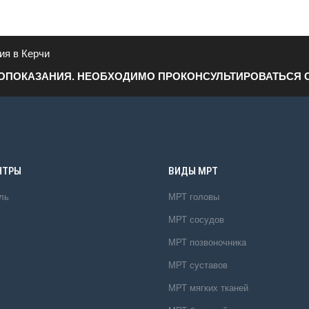
ия в Керчи
ОПОКАЗАНИЯ. НЕОБХОДИМО ПРОКОНСУЛЬТИРОВАТЬСЯ 
НТРЫ
ВИДЫ МРТ
ль
МРТ головы
МРТ сосудов
МРТ позвоночника
МРТ суставов
МРТ мягких тканей