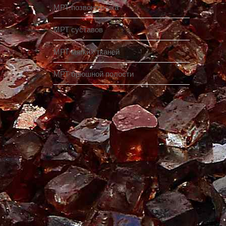
МРТ позвоночника
МРТ суставов
МРТ мягких тканей
МРТ брюшной полости