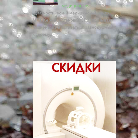
медицинская
Диагностический медицинский центр
МРТ Керчь
(остановка СРЗ) призывает
пациентов не оставаться равнодушными
к своему...