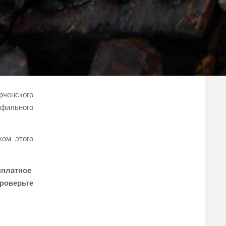
рченского
фильного
ком этого
сплатное
роверьте