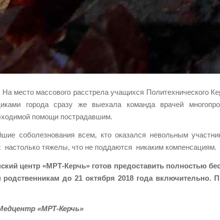
 На место массового расстрела учащихся Политехнического Ке
иками города сразу же выехала команда врачей многопро
обходимой помощи пострадавшим.
шие соболезнования всем, кто оказался невольным участни
х настолько тяжелы, что не поддаются никаким компенсациям.
кий центр «МРТ-Керчь» готов предоставить полностью бе
родственникам до 21 октября 2018 года включительно. П
 Медцентр «МРТ-Керчь»