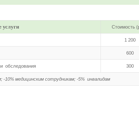
 услуги
Стоимость (
1 200
600
ми обследования
300
м;
-10% медицинским сотрудникам;
-5% инвалидам