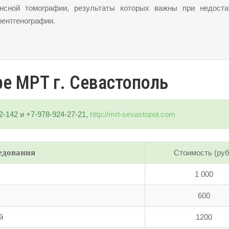
ансной томографии, результаты которых важны при недоста
ентгенографии.
ре МРТ г. Севастополь
42-142 и +7-978-924-27-21,
http://mrt-sevastopol.com
едования
Стоимость (руб
1 000
600
й
1200