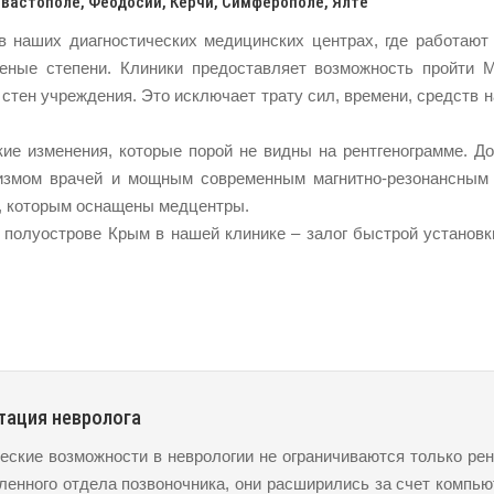
вастополе, Феодосии, Керчи, Симферополе, Ялте
 наших диагностических медицинских центрах, где работают 
еные степени. Клиники предоставляет возможность пройти М
стен учреждения. Это исключает трату сил, времени, средств н
.
е изменения, которые порой не видны на рентгенограмме. До
ализмом врачей и мощным современным магнитно-резонансным
 которым оснащены медцентры.
 полуострове Крым в нашей клинике – залог быстрой установк
тация невролога
еские возможности в неврологии не ограничиваются только ре
ленного отдела позвоночника, они расширились за счет компь