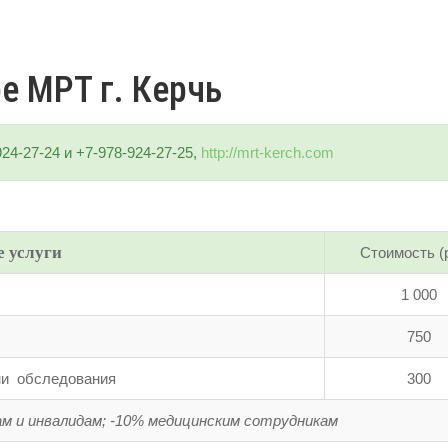
е МРТ г. Керчь
-924-27-24 и +7-978-924-27-25,
http://mrt-kerch.com
 услуги
Стоимость (
1 000
750
ми обследования
300
ам и инвалидам; -10% медицинским сотрудникам