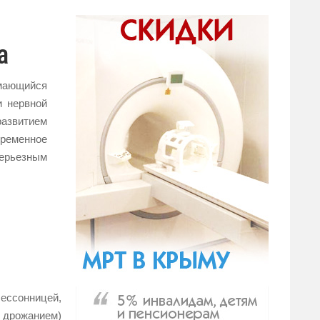
а
мающийся
и нервной
развитием
еменное
ерьезным
ессонницей,
 дрожанием)