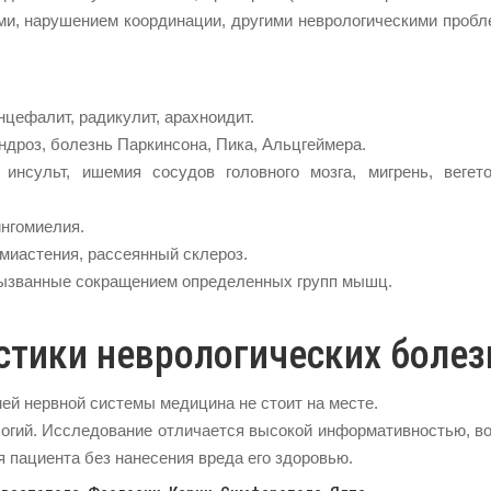
ми, нарушением координации, другими неврологическими проб
нцефалит, радикулит, арахноидит.
ндроз, болезнь Паркинсона, Пика, Альцгеймера.
нсульт, ишемия сосудов головного мозга, мигрень, вегето
нгомиелия.
миастения, рассеянный склероз.
вызванные сокращением определенных групп мышц.
тики неврологических болез
ей нервной системы медицина не стоит на месте.
огий. Исследование отличается высокой информативностью, в
я пациента без нанесения вреда его здоровью.