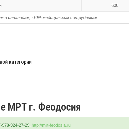
й
600
ам и инвалидам; -10% медицинским сотрудникам
вой категории
ре МРТ г. Феодосия
7-978-924-27-29,
http://mrt-feodosia.ru