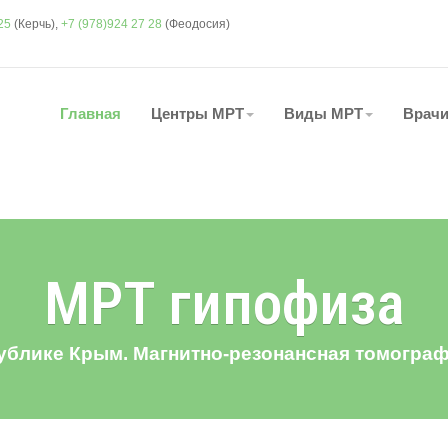
25
(Керчь),
+7 (978)924 27 28
(Феодосия)
Главная
Центры МРТ
Виды МРТ
Врач
МРТ гипофиза
ублике Крым. Магнитно-резонансная томогра