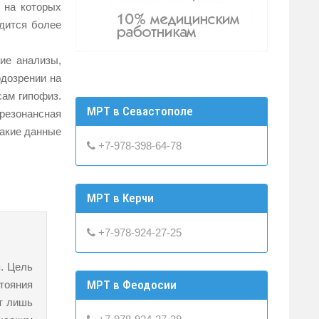
 на которых
одится более
ие анализы,
одозрении на
сам гипофиз.
МРТ в Севастополе
резонансная
такие данные
+7-978-398-64-78
МРТ в Керчи
+7-978-924-27-25
. Цель
МРТ в Феодосии
тояния
ют лишь