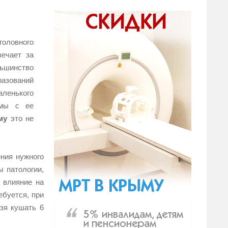
оловного
вечает за
ьшинство
азований
ленького
емы с ее
му
это не
ния нужного
 патологии,
 влияние на
ебуется, при
ьзя кушать 6