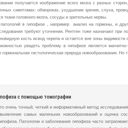
вании получается изображение всего мозга с разных сторон,
енных симптомах: обмороках, ухудшении зрения, слуха, пров
я ткани головного мозга, сосуды и зрительные нервы.
патологий в гипофизе , например анализ на гормоны, и друг
следования требуют уточнения. Рентген тоже назначают при п
иновидную кость исвод черепа и остается вне зоны видимости 
можностью увидеть проблему в гипофизе является магнитно-
о гормональная гистологическая природа новообразования. Но 
ипофиза с помощью томографии
то очень точный, четкий и информативный метод исследования
выявление самых маленьких новообразований и оценка сос
гипофиза. Патологии и заболевания гипофиза часто затрагива