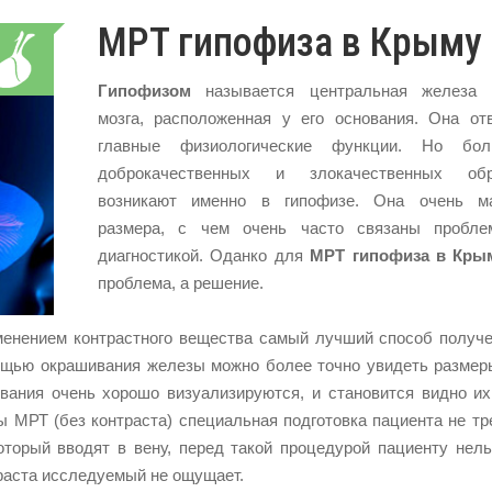
МРТ гипофиза в Крыму
Гипофизом
называется центральная железа г
мозга, расположенная у его основания. Она от
главные физиологические функции. Но бол
доброкачественных и злокачественных обр
возникают именно в гипофизе. Она очень ма
размера, с чем очень часто связаны пробл
диагностикой. Оданко для
МРТ гипофиза в Кры
проблема, а решение.
енением контрастного вещества самый лучший способ получе
ощью окрашивания железы можно более точно увидеть размеры
вания очень хорошо визуализируются, и становится видно их
МРТ (без контраста) специальная подготовка пациента не тр
который вводят в вену, перед такой процедурой пациенту нел
траста исследуемый не ощущает.