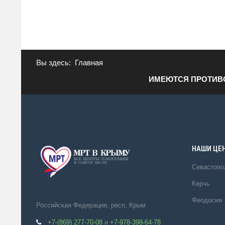
Вы здесь:
Главная
ИМЕЮТСЯ ПРОТИВ
НАШИ ЦЕ
Севастопо
Керчь
Феодосия
Российская Федерация, респ, Крым
+7-(869) 277-70-08
и
+7-978-398-64-78