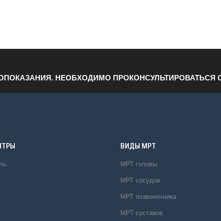
ОПОКАЗАНИЯ. НЕОБХОДИМО ПРОКОНСУЛЬТИРОВАТЬСЯ 
НТРЫ
ВИДЫ МРТ
ль
МРТ головы
МРТ сосудов
МРТ позвоночника
МРТ суставов